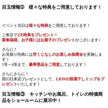
目玉情報➁ 様々な特典をご用意しております！
イベント当日は
様々な特典
をご用意しております！
ご来店で
2大特典をプレゼント！
新春福袋、お子様にはお菓子のプレゼント
がございます♪
さらに！
お見積り特典には
空くじなしのお楽しみ抽選会
を実施しま
す！
1等～4等まで、
豪華景品をご用意
しております！
さらにさらに！
雨の日来店プレゼントとして、
LIONの部屋干しトップをプ
レゼント
いたします！
目玉情報③ キッチンやお風呂、トイレの特価商
品をショールームに展示中！